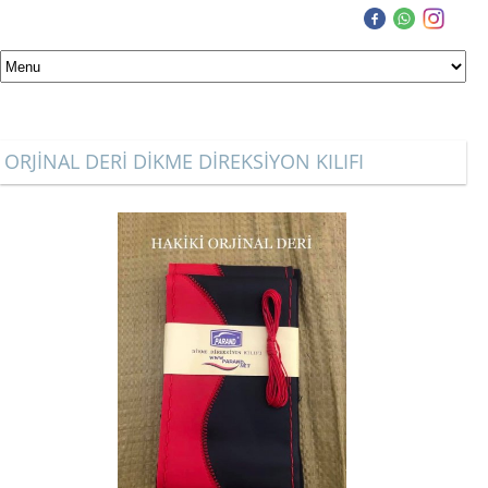
ORJİNAL DERİ DİKME DİREKSİYON KILIFI